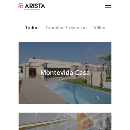
Menu
Skip
to
main
content
Todos
Grandes Proyectos
Villas
Montevida Casa