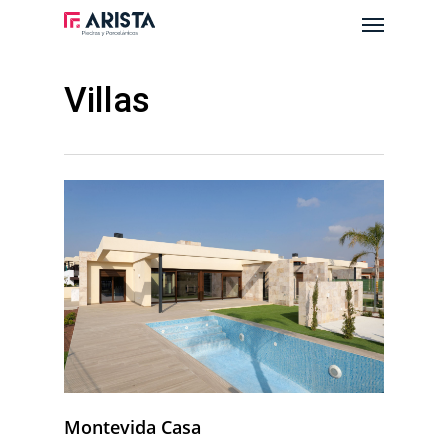
Menu
Skip
to
main
Villas
content
Montevida Casa