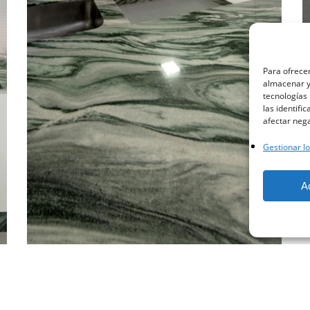
Para ofrecer
almacenar y/
tecnologías
las identifi
afectar nega
facebook
instagram
whatsapp
email
Gestionar lo
A
© 2023 - Arista Piedras SL