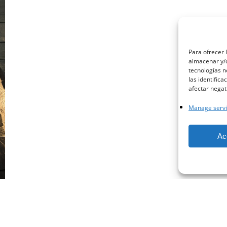
Para ofrecer 
almacenar y/o
tecnologías 
las identifica
afectar negat
facebook
instagram
whatsapp
email
Manage servi
Ac
© 2021 - Arista Piedras SL