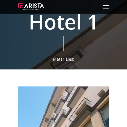
Menu
Skip
Hotel 1
to
main
content
Materiales: